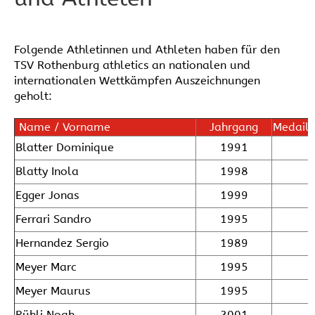
Folgende Athletinnen und Athleten haben für den
TSV Rothenburg athletics an nationalen und
internationalen Wettkämpfen Auszeichnungen
geholt:
Name / Vorname
Jahrgang
Medaill
Blatter Dominique
1991
Blatty Inola
1998
Egger Jonas
1999
Ferrari Sandro
1995
Hernandez Sergio
1989
Meyer Marc
1995
Meyer Maurus
1995
Rühli Noah
2001