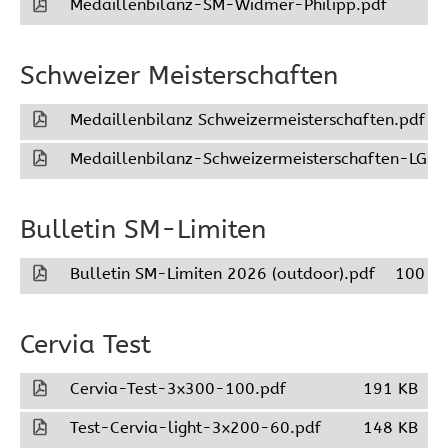
Medaillenbilanz-SM-Widmer-Philipp.pdf
8
Schweizer Meisterschaften
Medaillenbilanz Schweizermeisterschaften.pdf
Medaillenbilanz-Schweizermeisterschaften-LG-N
Bulletin SM-Limiten
Bulletin SM-Limiten 2026 (outdoor).pdf
100 K
Cervia Test
Cervia-Test-3x300-100.pdf
191 KB
Test-Cervia-light-3x200-60.pdf
148 KB