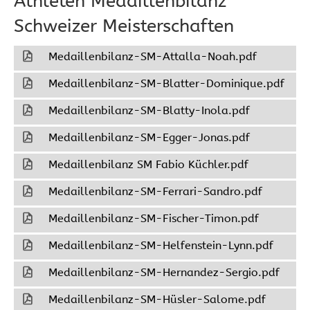
Athleten Medaillenbilanz
Schweizer Meisterschaften
Medaillenbilanz-SM-Attalla-Noah.pdf
7
Medaillenbilanz-SM-Blatter-Dominique.pdf
7
Medaillenbilanz-SM-Blatty-Inola.pdf
7
Medaillenbilanz-SM-Egger-Jonas.pdf
7
Medaillenbilanz SM Fabio Küchler.pdf
7
Medaillenbilanz-SM-Ferrari-Sandro.pdf
7
Medaillenbilanz-SM-Fischer-Timon.pdf
7
Medaillenbilanz-SM-Helfenstein-Lynn.pdf
6
Medaillenbilanz-SM-Hernandez-Sergio.pdf
6
Medaillenbilanz-SM-Hüsler-Salome.pdf
6